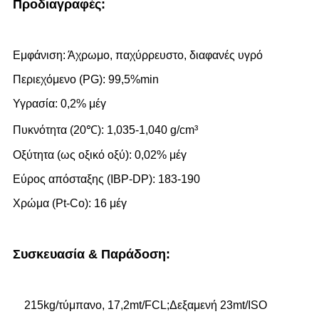
Προδιαγραφές:
Εμφάνιση: Άχρωμο, παχύρρευστο, διαφανές υγρό
Περιεχόμενο (PG): 99,5%min
Υγρασία: 0,2% μέγ
Πυκνότητα (20℃): 1,035-1,040 g/cm³
Οξύτητα (ως οξικό οξύ): 0,02% μέγ
Εύρος απόσταξης (IBP-DP): 183-190
Χρώμα (Pt-Co): 16 μέγ
Συσκευασία & Παράδοση
:
215kg/τύμπανο, 17,2mt/FCL;Δεξαμενή 23mt/ISO