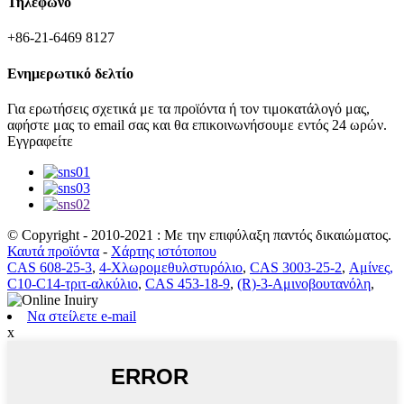
Τηλέφωνο
+86-21-6469 8127
Ενημερωτικό δελτίο
Για ερωτήσεις σχετικά με τα προϊόντα ή τον τιμοκατάλογό μας,
αφήστε μας το email σας και θα επικοινωνήσουμε εντός 24 ωρών.
Εγγραφείτε
© Copyright - 2010-2021 : Με την επιφύλαξη παντός δικαιώματος.
Καυτά προϊόντα
-
Χάρτης ιστότοπου
CAS 608-25-3
,
4-Χλωρομεθυλστυρόλιο
,
CAS 3003-25-2
,
Αμίνες,
C10-C14-τριτ-αλκύλιο
,
CAS 453-18-9
,
(R)-3-Αμινοβουτανόλη
,
Να στείλετε e-mail
x