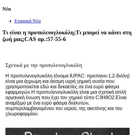
Νέα
Εταιρικά Νέα
Τι είναι η προπυλενογλυκόλη;Τι μπορεί να κάνει στη
ζωή μας;CAS αρ.:57-55-6
Σχετικά με την προπυλενογλυκόλη
Η προπυλενογλυκόλη (όνομα IUPAC: προπανο-1,2-διόλη)
είναι μια άχρωμη και άοσμη υγρή χημική ουσία που
χρησιμοποιείται εδώ και δεκαετίες σε ένα ευρύ φάσμα
εφαρμογών.Η προπυλενογλυκόλη είναι μια σχετικά απλή
οργανική ένωση που έχει τον χημικό τύπο C3H8O2.Είναι
αναμίξιμο με ένα ευρύ φάσμα διαλυτών,
συμπεριλαμβανομένου του νερού, της ακετόνης και του
χλωροφορμίου.