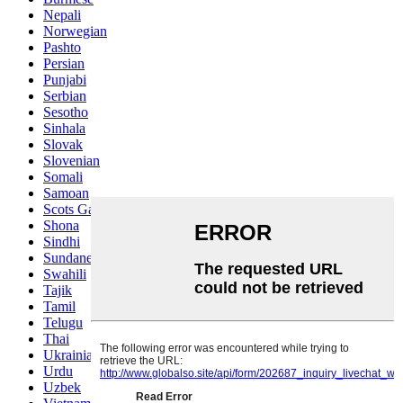
Nepali
Norwegian
Pashto
Persian
Punjabi
Serbian
Sesotho
Sinhala
Slovak
Slovenian
Somali
Samoan
Scots Gaelic
Shona
Sindhi
Sundanese
Swahili
Tajik
Tamil
Telugu
Thai
Ukrainian
Urdu
Uzbek