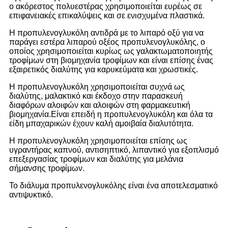
ο ακόρεστος πολυεστέρας χρησιμοποιείται ευρέως σε
επιφανειακές επικαλύψεις και σε ενισχυμένα πλαστικά.
Η προπυλενογλυκόλη αντιδρά με το λιπαρό οξύ για να
παράγει εστέρα λιπαρού οξέος προπυλενογλυκόλης, ο
οποίος χρησιμοποιείται κυρίως ως γαλακτωματοποιητής
τροφίμων στη βιομηχανία τροφίμων και είναι επίσης ένας
εξαιρετικός διαλύτης για καρυκεύματα και χρωστικές.
Η προπυλενογλυκόλη χρησιμοποιείται συχνά ως
διαλύτης, μαλακτικό και έκδοχο στην παρασκευή
διαφόρων αλοιφών και αλοιφών στη φαρμακευτική
βιομηχανία.Είναι επειδή η προπυλενογλυκόλη και όλα τα
είδη μπαχαρικών έχουν καλή αμοιβαία διαλυτότητα.
Η προπυλενογλυκόλη χρησιμοποιείται επίσης ως
υγραντήρας καπνού, αντισηπτικό, λιπαντικό για εξοπλισμό
επεξεργασίας τροφίμων και διαλύτης για μελάνια
σήμανσης τροφίμων.
Το διάλυμα προπυλενογλυκόλης είναι ένα αποτελεσματικό
αντιψυκτικό.