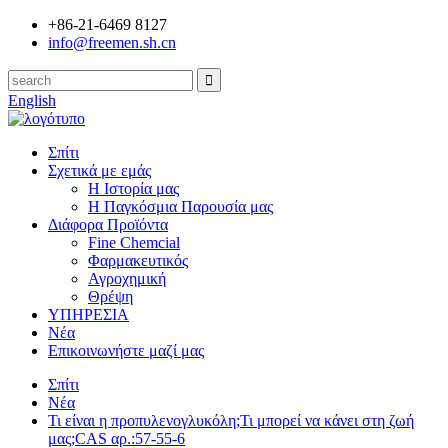
+86-21-6469 8127
info@freemen.sh.cn
English
Σπίτι
Σχετικά με εμάς
Η Ιστορία μας
Η Παγκόσμια Παρουσία μας
Διάφορα Προϊόντα
Fine Chemcial
Φαρμακευτικός
Αγροχημική
Θρέψη
ΥΠΗΡΕΣΙΑ
Νέα
Επικοινωνήστε μαζί μας
Σπίτι
Νέα
Τι είναι η προπυλενογλυκόλη;Τι μπορεί να κάνει στη ζωή
μας;CAS αρ.:57-55-6