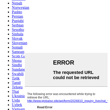
Nepali
Norwegian
Pashto
Persian
Punjabi
Serbian
Sesotho
Sinhala
Slovak
Slovenian
Somali
Samoan
Scots Gaelic
Shona
Sindhi
Sundanese
Swahili
Tajik
Tamil
Telugu
Thai
Ukrainian
Urdu
Uzbek
Vietnamese