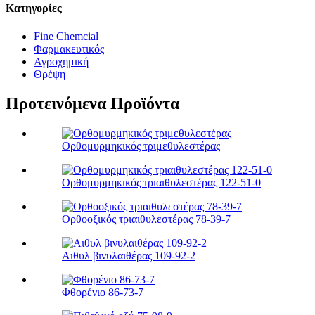
Κατηγορίες
Fine Chemcial
Φαρμακευτικός
Αγροχημική
Θρέψη
Προτεινόμενα Προϊόντα
Ορθομυρμηκικός τριμεθυλεστέρας
Ορθομυρμηκικός τριαιθυλεστέρας 122-51-0
Ορθοοξικός τριαιθυλεστέρας 78-39-7
Αιθυλ βινυλαιθέρας 109-92-2
Φθορένιο 86-73-7