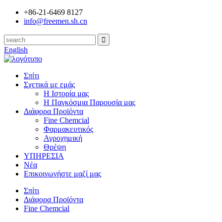
+86-21-6469 8127
info@freemen.sh.cn
English
Σπίτι
Σχετικά με εμάς
Η Ιστορία μας
Η Παγκόσμια Παρουσία μας
Διάφορα Προϊόντα
Fine Chemcial
Φαρμακευτικός
Αγροχημική
Θρέψη
ΥΠΗΡΕΣΙΑ
Νέα
Επικοινωνήστε μαζί μας
Σπίτι
Διάφορα Προϊόντα
Fine Chemcial