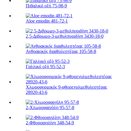
Πιβαλικό οξύ 75-98-9
Aloe emodin 481-72-1
2,5-Διβρωμο-3-μεθυλπυριδίνη 3430-18-0
Ανθρακικός διαιθυλεστέρας 105-58-8
Γαλλικό οξύ 95-52-3
Χλωροφορμικός 9-φθορενυλμεθυλεστέρας
28920-43-6
2-Χλωροφαινόλη 95-57-8
2-Φθοροανιλίνη 348-54-9