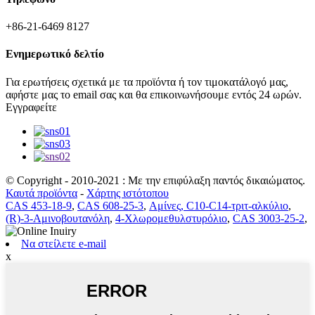
+86-21-6469 8127
Ενημερωτικό δελτίο
Για ερωτήσεις σχετικά με τα προϊόντα ή τον τιμοκατάλογό μας,
αφήστε μας το email σας και θα επικοινωνήσουμε εντός 24 ωρών.
Εγγραφείτε
© Copyright - 2010-2021 : Με την επιφύλαξη παντός δικαιώματος.
Καυτά προϊόντα
-
Χάρτης ιστότοπου
CAS 453-18-9
,
CAS 608-25-3
,
Αμίνες, C10-C14-τριτ-αλκύλιο
,
(R)-3-Αμινοβουτανόλη
,
4-Χλωρομεθυλστυρόλιο
,
CAS 3003-25-2
,
Να στείλετε e-mail
x