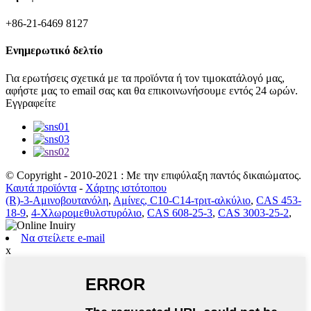
+86-21-6469 8127
Ενημερωτικό δελτίο
Για ερωτήσεις σχετικά με τα προϊόντα ή τον τιμοκατάλογό μας,
αφήστε μας το email σας και θα επικοινωνήσουμε εντός 24 ωρών.
Εγγραφείτε
© Copyright - 2010-2021 : Με την επιφύλαξη παντός δικαιώματος.
Καυτά προϊόντα
-
Χάρτης ιστότοπου
(R)-3-Αμινοβουτανόλη
,
Αμίνες, C10-C14-τριτ-αλκύλιο
,
CAS 453-
18-9
,
4-Χλωρομεθυλστυρόλιο
,
CAS 608-25-3
,
CAS 3003-25-2
,
Να στείλετε e-mail
x