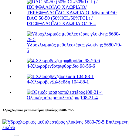
DAC 50-50 (50%ICL/50%TCL) /
ΙΣΟΦΘΑΛΟΪΛΟ ΧΛΩΡΙΔΙΟ/ΤΕ...
Υδροχλωρικός μεθυλεστέρας γλυκίνης 5680-79-
5
4-Χλωροβενζοτριφθορίδιο 98-56-6
4-Χλωροβενζαλδεΰδη 104-88-1
Οξεικός ισοπροπυλεστέρας108-21-4
Υδροχλωρικός μεθυλεστέρας γλυκίνης 5680-79-5