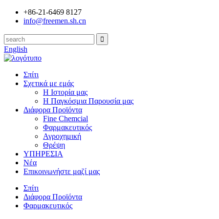
+86-21-6469 8127
info@freemen.sh.cn
English
Σπίτι
Σχετικά με εμάς
Η Ιστορία μας
Η Παγκόσμια Παρουσία μας
Διάφορα Προϊόντα
Fine Chemcial
Φαρμακευτικός
Αγροχημική
Θρέψη
ΥΠΗΡΕΣΙΑ
Νέα
Επικοινωνήστε μαζί μας
Σπίτι
Διάφορα Προϊόντα
Φαρμακευτικός