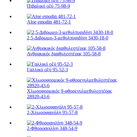
Πιβαλικό οξύ 75-98-9
Aloe emodin 481-72-1
2,5-Διβρωμο-3-μεθυλπυριδίνη 3430-18-0
Ανθρακικός διαιθυλεστέρας 105-58-8
Γαλλικό οξύ 95-52-3
Χλωροφορμικός 9-φθορενυλμεθυλεστέρας
28920-43-6
2-Χλωροφαινόλη 95-57-8
2-Φθοροανιλίνη 348-54-9