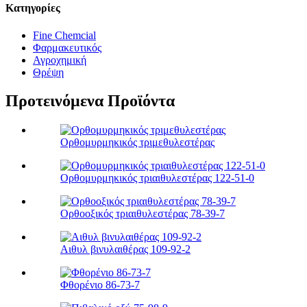
Κατηγορίες
Fine Chemcial
Φαρμακευτικός
Αγροχημική
Θρέψη
Προτεινόμενα Προϊόντα
Ορθομυρμηκικός τριμεθυλεστέρας
Ορθομυρμηκικός τριαιθυλεστέρας 122-51-0
Ορθοοξικός τριαιθυλεστέρας 78-39-7
Αιθυλ βινυλαιθέρας 109-92-2
Φθορένιο 86-73-7