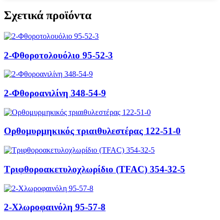
Σχετικά προϊόντα
2-Φθοροτολουόλιο 95-52-3
2-Φθοροανιλίνη 348-54-9
Ορθομυρμηκικός τριαιθυλεστέρας 122-51-0
Τριφθοροακετυλοχλωρίδιο (TFAC) 354-32-5
2-Χλωροφαινόλη 95-57-8