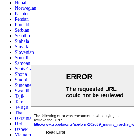
Nepali
Norwegian
Pashto
Persian
Punjabi
Serbian
Sesotho
Sinhala
Slovak
Slovenian
Somali
Samoan
Scots Gaelic
Shona
Sindhi
Sundanese
Swahili
Tajik
Tamil
Telugu
Thai
Ukrainian
Urdu
Uzbek
Vietnamese