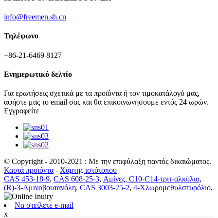
info@freemen.sh.cn
Τηλέφωνο
+86-21-6469 8127
Ενημερωτικό δελτίο
Για ερωτήσεις σχετικά με τα προϊόντα ή τον τιμοκατάλογό μας,
αφήστε μας το email σας και θα επικοινωνήσουμε εντός 24 ωρών.
Εγγραφείτε
© Copyright - 2010-2021 : Με την επιφύλαξη παντός δικαιώματος.
Καυτά προϊόντα
-
Χάρτης ιστότοπου
CAS 453-18-9
,
CAS 608-25-3
,
Αμίνες, C10-C14-τριτ-αλκύλιο
,
(R)-3-Αμινοβουτανόλη
,
CAS 3003-25-2
,
4-Χλωρομεθυλστυρόλιο
,
Να στείλετε e-mail
x