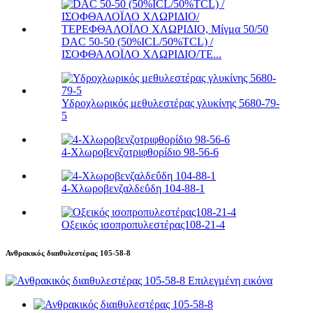
DAC 50-50 (50%ICL/50%TCL) /
ΙΣΟΦΘΑΛΟΪΛΟ ΧΛΩΡΙΔΙΟ/ΤΕ...
Υδροχλωρικός μεθυλεστέρας γλυκίνης 5680-79-
5
4-Χλωροβενζοτριφθορίδιο 98-56-6
4-Χλωροβενζαλδεΰδη 104-88-1
Οξεικός ισοπροπυλεστέρας108-21-4
Ανθρακικός διαιθυλεστέρας 105-58-8