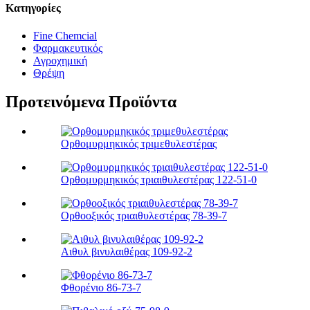
Κατηγορίες
Fine Chemcial
Φαρμακευτικός
Αγροχημική
Θρέψη
Προτεινόμενα Προϊόντα
Ορθομυρμηκικός τριμεθυλεστέρας
Ορθομυρμηκικός τριαιθυλεστέρας 122-51-0
Ορθοοξικός τριαιθυλεστέρας 78-39-7
Αιθυλ βινυλαιθέρας 109-92-2
Φθορένιο 86-73-7