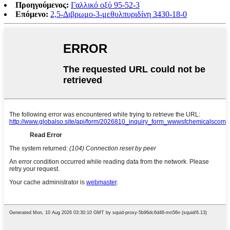
Προηγούμενος:
Γαλλικό οξύ 95-52-3
Επόμενο:
2,5-Διβρωμο-3-μεθυλπυριδίνη 3430-18-0