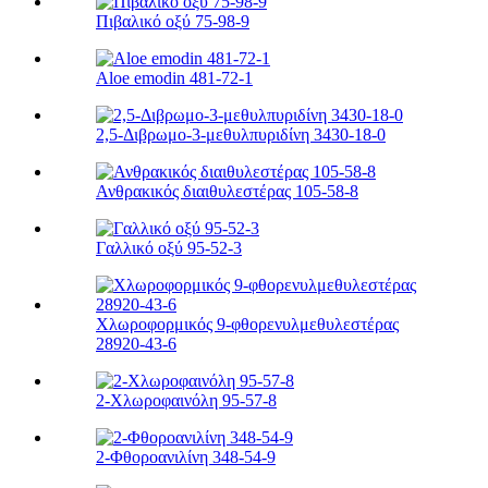
Πιβαλικό οξύ 75-98-9
Aloe emodin 481-72-1
2,5-Διβρωμο-3-μεθυλπυριδίνη 3430-18-0
Ανθρακικός διαιθυλεστέρας 105-58-8
Γαλλικό οξύ 95-52-3
Χλωροφορμικός 9-φθορενυλμεθυλεστέρας
28920-43-6
2-Χλωροφαινόλη 95-57-8
2-Φθοροανιλίνη 348-54-9