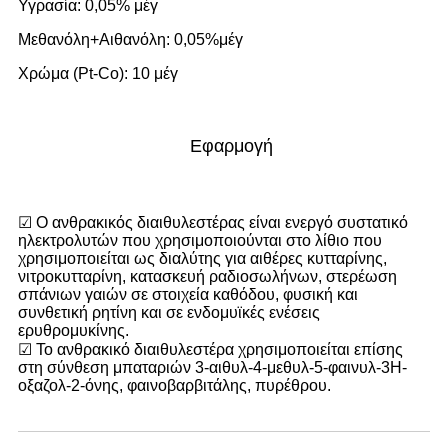
Υγρασία: 0,05% μέγ
Μεθανόλη+Αιθανόλη: 0,05%μέγ
Χρώμα (Pt-Co): 10 μέγ
Εφαρμογή
☑ Ο ανθρακικός διαιθυλεστέρας είναι ενεργό συστατικό
ηλεκτρολυτών που χρησιμοποιούνται στο λίθιο που
χρησιμοποιείται ως διαλύτης για αιθέρες κυτταρίνης,
νιτροκυτταρίνη, κατασκευή ραδιοσωλήνων, στερέωση
σπάνιων γαιών σε στοιχεία καθόδου, φυσική και
συνθετική ρητίνη και σε ενδομυϊκές ενέσεις
ερυθρομυκίνης.
☑ Το ανθρακικό διαιθυλεστέρα χρησιμοποιείται επίσης
στη σύνθεση μπαταριών 3-αιθυλ-4-μεθυλ-5-φαινυλ-3Η-
οξαζολ-2-όνης, φαινοβαρβιτάλης, πυρέθρου.