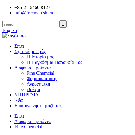
+86-21-6469 8127
info@freemen.sh.cn
English
Σπίτι
Σχετικά με εμάς
Η Ιστορία μας
Η Παγκόσμια Παρουσία μας
Διάφορα Προϊόντα
Fine Chemcial
Φαρμακευτικός
Αγροχημική
Θρέψη
ΥΠΗΡΕΣΙΑ
Νέα
Επικοινωνήστε μαζί μας
Σπίτι
Διάφορα Προϊόντα
Fine Chemcial